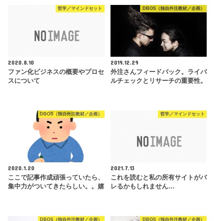
哲学／マインドセット
DBOS（独自外注教材／企画）
2020.8.10
2019.12.29
ファン化ビジネスの概要やプロセ
外注さんフィードバック。ライバ
スについて
ルチェックとリサーチの重要性。
DBOS（独自外注教材／企画）
哲学／マインドセット
2020.1.20
2021.7.13
ここで記事作成頑張っていたら、
これを読むと私の所有サイトがバ
集中力がついてきたらしい。。嬉
レるかもしれません…
DBOS（独自外注教材／企画）
DBOS（独自外注教材／企画）