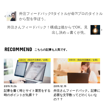
外注フィードバック!!タイトルが命?!プロのタイトル
から型を学ぼう。
外注さんフィードバック！構成は後からでOK。見
出し決め→書くが先。
RECOMMEND
こちらの記事も人気です。
DBOS（独自外注教材／企画）
DBOS（独自外注教材／企画）
2019.11.26
2019.12.19
記事を書く時とサイト運営をする
外注さんフィードバック。記事に
時のポイントが丸裸？？
必要な文字数ってどのくらいな
の？？