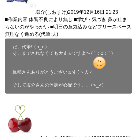
塩介(しおすけ)
2019年12月16日 21:23
■作業内容 体調不良により無し ■学び・気づき 鼻が止ま
らないのがやっかい ■明日の意気込みなどフリースペース
無理なく進める(代筆:夫)
だ、代筆⁈(o_o)

そこまでされなくても大丈夫ですよ〜(´；ω；`)

旦那さんありがとうございます(＞人＜
そして塩介さんの体調が心配です、、(>_<)