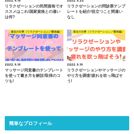
2022.9.19
2022.9.25
リラクゼーションの民間資格でオ
リラクゼーションの問診票テンプ
ススメはこれ!国家資格との違い
レートを紹介!役立つこと間違い
は何?
なし
過去の仕事（リラクゼーション／整体編）
過去の仕事（リラクゼーション／整体編）
2022.9.19
2022.9.19
マッサージ同意書のテンプレート
リラクゼーションやマッサージの
を使って書き方を解説!取得のコ
やり方を調査!疲れを吹っ飛ばそ
ツも!
う!
簡単なプロフィール